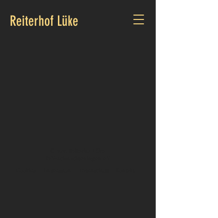
Reiterhof Lüke
© 2035 Reiterhof Lüke,
RFV-Schmachtenhagen e.V.
Cookies
Impressum
Datenschutz
Kontakt